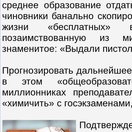
среднее образование отдать
чиновники банально скопир
жизни «бесплатных» 
позаимствованную из ми
знаменитое: «Выдали пистоле
Прогнозировать дальнейшее 
в этом «общеобразоват
миллионниках преподавате
«химичить» с госэкзаменами,
Подтверж