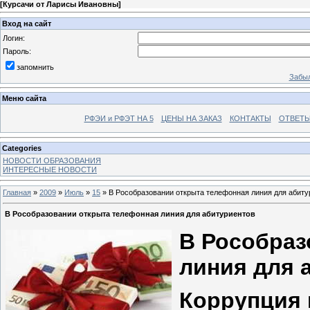
[
Курсачи от Ларисы Ивановны
]
Вход на сайт
Логин:
Пароль:
запомнить
Забыл
Меню сайта
РФЭИ и РФЭТ НА 5
ЦЕНЫ НА ЗАКАЗ
КОНТАКТЫ
ОТВЕТЫ
Categories
НОВОСТИ ОБРАЗОВАНИЯ
ИНТЕРЕСНЫЕ НОВОСТИ
Главная
»
2009
»
Июль
»
15
» В Рособразовании открыта телефонная линия для абиту
В Рособразовании открыта телефонная линия для абитуриентов
В Рособраз
линия для 
Коррупция 